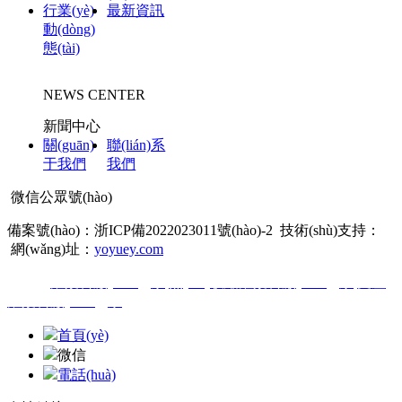
行業(yè)
最新資訊
動(dòng)
態(tài)
NEWS CENTER
新聞中心
關(guān)
聯(lián)系
于我們
我們
微信公眾號(hào)
備案號(hào)：
浙ICP備2022023011號(hào)-2
技術(shù)支持：
網(wǎng)址：
yoyuey.com
熱搜：
灌漿料廠(chǎng)家
,
無(wú)收縮灌漿料廠(chǎng)家
,
支座
灌漿料廠(chǎng)家
首頁(yè)
微信
電話(huà)