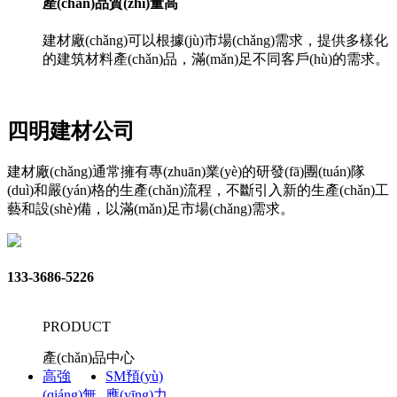
產(chǎn)品質(zhì)量高
建材廠(chǎng)可以根據(jù)市場(chǎng)需求，提供多樣化
的建筑材料產(chǎn)品，滿(mǎn)足不同客戶(hù)的需求。
四明建材公司
建材廠(chǎng)通常擁有專(zhuān)業(yè)的研發(fā)團(tuán)隊
(duì)和嚴(yán)格的生產(chǎn)流程，不斷引入新的生產(chǎn)工
藝和設(shè)備，以滿(mǎn)足市場(chǎng)需求。
133-3686-5226
PRODUCT
產(chǎn)品中心
高強
SM預(yù)
(qiáng)無
應(yīng)力